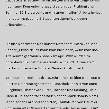
beizusteuern. Es übertraf im Übrigen alle Erwartungen, dass
nach einer Kennenlernphase, die sich über Frühling und
Sommer 2013 erstreckte und in einen „heißen“ Arbeitsherbst
mündete, insgesamt 19 Studenten eigene Werkideen
präsentierten.
Die Idee war einfach und könnte unter dem Motto von Jean
Gebser „Etwas Neues kann man nur finden, wenn man das
Alte kennt“ gestanden haben. Im April 2013 wurden die
potentiellen Teilnehmer erstmals mit ca. 70 „Altmeister“-
Blättern unterschiedlichster Genres konfrontiert.
Vom Buchholzschnitt des 15. Jahrhunderts über einen aus 8
Platten zusammengesetzten Riesenholzschnitt von Hans
Burgkmair, Blätter von Dürer, Cranach und Baldung, Clair-
Obscur-Holzschnitte des italienischen Manierismus bis zu
japanischen Farbholzschnitten, Karikaturen von Daumier
und sogar alten Spielkarten konnte jeder Teilnehmer „sein“