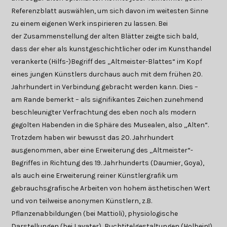
Referenzblatt auswählen, um sich davon im weitesten Sinne
zu einem eigenen Werk inspirieren zu lassen. Bei
der Zusammenstellung der alten Blätter zeigte sich bald,
dass der eher als kunstgeschichtlicher oder im Kunsthandel
verankerte (Hilfs-)Begriff des „Altmeister-Blattes“ im Kopf
eines jungen Künstlers durchaus auch mit dem frühen 20.
Jahrhundert in Verbindung gebracht werden kann. Dies –
am Rande bemerkt – als signifikantes Zeichen zunehmend
beschleunigter Verfrachtung des eben noch als modern
gegolten Habenden in die Sphäre des Musealen, also „Alten“.
Trotzdem haben wir bewusst das 20. Jahrhundert
ausgenommen, aber eine Erweiterung des „Altmeister“-
Begriffes in Richtung des 19. Jahrhunderts (Daumier, Goya),
als auch eine Erweiterung reiner Künstlergrafik um
gebrauchsgrafische Arbeiten von hohem ästhetischen Wert
und von teilweise anonymen Künstlern, z.B.
Pflanzenabbildungen (bei Mattioli), physiologische
Darstellungen (bei Lavater), Buchtitelgestaltungen (Holbein!),