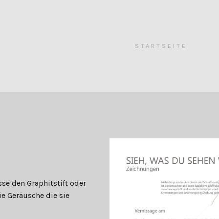
STARTSEITE
sse den Graphitstift oder
ie Geräusche die sie