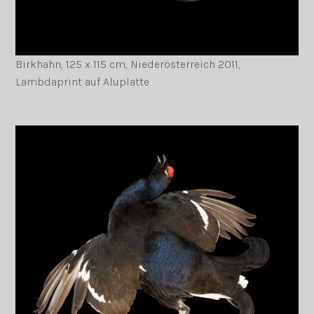
Birkhahn, 125 x 115 cm, Niederösterreich 2011,
Lambdaprint auf Aluplatte