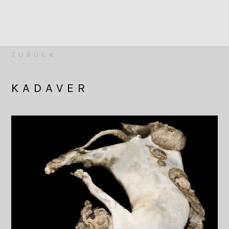
ZURÜCK
KADAVER